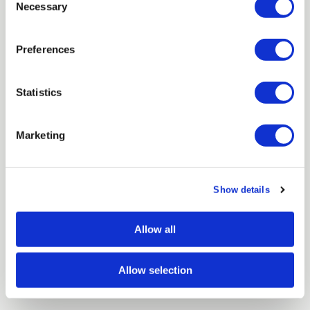
Necessary
Selection
Preferences
2025
Más de 8.000 pacientes tratados
Statistics
R&H Dental supera los 8.000 pacientes
con una valoración de 4,9/5 en Google
con más de 415 reseñas.
Marketing
Show details
2026
Nueva área de estética facial
Allow all
Nuevo espacio totalmente equipado para
tratamientos de estética facial.
Allow selection