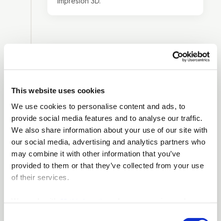
impresión 3D.
2020
Estudio de fotografía y vídeo
incorporado
This website uses cookies
Creación de un estudio profesional
dentro de la clínica para diseño de
We use cookies to personalise content and ads, to
sonrisa y documentación.
provide social media features and to analyse our traffic.
We also share information about your use of our site with
our social media, advertising and analytics partners who
may combine it with other information that you’ve
provided to them or that they’ve collected from your use
2020
Ampliación de espacios de
of their services.
oficina
We work with
who may receive and
22 third parties
Expansión a 5 oficinas para consultas y
process your information.
administración.
Consent