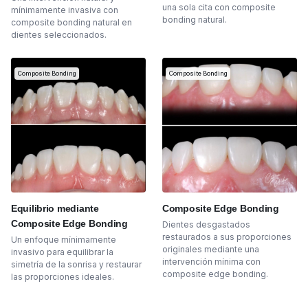
una sola cita con composite
mínimamente invasiva con
bonding natural.
composite bonding natural en
dientes seleccionados.
Composite Bonding
Composite Bonding
Equilibrio mediante
Composite Edge Bonding
Composite Edge Bonding
Dientes desgastados
restaurados a sus proporciones
Un enfoque mínimamente
originales mediante una
invasivo para equilibrar la
intervención mínima con
simetría de la sonrisa y restaurar
composite edge bonding.
las proporciones ideales.