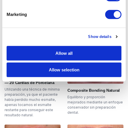
una sola cita.
Marketing
Cambio de Sonrisa
Carillas
Composite Bonding
Show details
Allow all
Allow selection
Cambio de Sonrisa Completo
— 20 Carillas de Porcelana
Utilizando una técnica de mínima
Composite Bonding Natural
preparación, ya que el paciente
Equilibrio y proporción
había perdido mucho esmalte,
mejorados mediante un enfoque
apenas tocamos el esmalte
conservador sin preparación
restante para conseguir este
dental.
resultado natural.