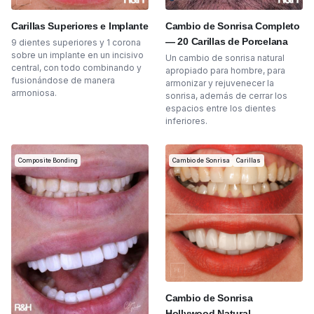
Carillas Superiores e Implante
Cambio de Sonrisa Completo
— 20 Carillas de Porcelana
9 dientes superiores y 1 corona
sobre un implante en un incisivo
Un cambio de sonrisa natural
central, con todo combinando y
apropiado para hombre, para
fusionándose de manera
armonizar y rejuvenecer la
armoniosa.
sonrisa, además de cerrar los
espacios entre los dientes
inferiores.
Composite Bonding
Cambio de Sonrisa
Carillas
Cambio de Sonrisa
Hollywood Natural