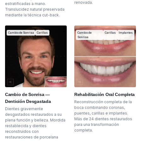
renovada.
estratificadas a mano.
Translucidez natural preservada
mediante la técnica cut-back.
Cambio de Sonrisa
Carillas
Cambio de
Carillas
Implantes
Sonrisa
Cambio de Sonrisa —
Rehabilitación Oral Completa
Dentición Desgastada
Reconstrucción completa de la
boca combinando coronas,
Dientes gravemente
puentes, carillas e implantes.
desgastados restaurados a su
Más de 24 dientes restaurados
plena función y belleza. Mordida
para una transformación
restablecida y dientes
completa.
reconstruidos con
restauraciones de porcelana