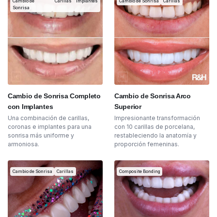
Cambio de
Carillas
Implantes
Cambio de Sonrisa
Carillas
Sonrisa
Cambio de Sonrisa Completo
Cambio de Sonrisa Arco
con Implantes
Superior
Una combinación de carillas,
Impresionante transformación
coronas e implantes para una
con 10 carillas de porcelana,
sonrisa más uniforme y
restableciendo la anatomía y
armoniosa.
proporción femeninas.
Cambio de Sonrisa
Carillas
Composite Bonding