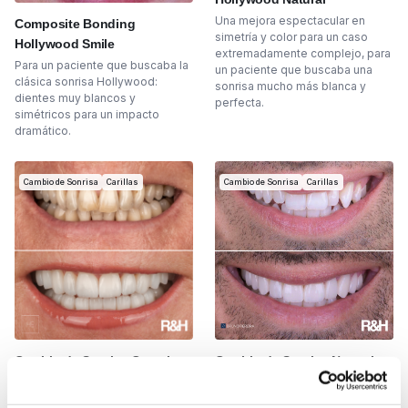
Una mejora espectacular en
Composite Bonding
simetría y color para un caso
Hollywood Smile
extremadamente complejo, para
Para un paciente que buscaba la
un paciente que buscaba una
clásica sonrisa Hollywood:
sonrisa mucho más blanca y
dientes muy blancos y
perfecta.
simétricos para un impacto
dramático.
Cambio de Sonrisa
Carillas
Cambio de Sonrisa
Carillas
Cambio de Sonrisa Completo
Cambio de Sonrisa Natural
— 24 Carillas de Porcelana
Es casi imposible adivinar que
son carillas, que es
Una impresionante mejora en