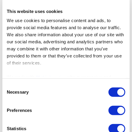
precisamente lo que buscan hoy
color y forma para unos dientes
en día los hombres de buen
que ya no respondían al
This website uses cookies
gusto.
blanqueamiento y el paciente
buscaba una solución
We use cookies to personalise content and ads, to
permanente.
provide social media features and to analyse our traffic.
We also share information about your use of our site with
our social media, advertising and analytics partners who
Composite Bonding
Cambio de Sonrisa
Carillas
may combine it with other information that you’ve
provided to them or that they’ve collected from your use
of their services.
We work with
who may receive and
22 third parties
process your information.
Consent
Necessary
Selection
Cambio de Sonrisa Auténtico
Un reequilibrio de la sonrisa
Preferences
impresionantemente natural con
Composite Bonding Natural
carillas de porcelana elaboradas
Mejora del color y la forma de
a mano.
manera elegante, con carillas de
Statistics
composite natural realizadas en